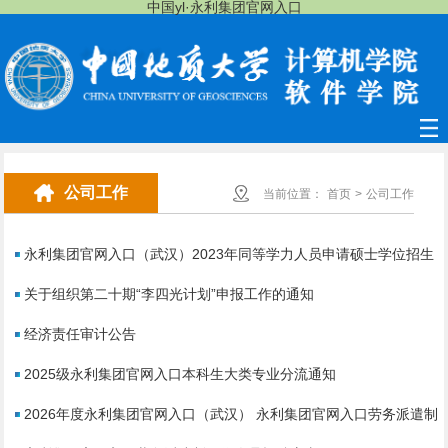
中国yl·永利集团官网入口
公司工作
当前位置：
首页
>
公司工作
永利集团官网入口（武汉）2023年同等学力人员申请硕士学位招生
简章
关于组织第二十期“李四光计划”申报工作的通知
经济责任审计公告
2025级永利集团官网入口本科生大类专业分流通知
2026年度永利集团官网入口（武汉） 永利集团官网入口劳务派遣制