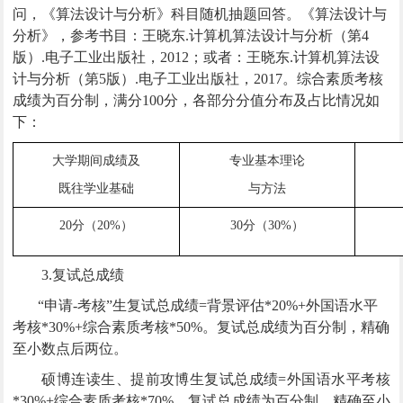
问，《算法设计与分析》科目随机抽题回答。《算法设计与
分析》，参考书目：王晓东.计算机算法设计与分析（第4
版）.电子工业出版社，2012；或者：王晓东.计算机算法设
计与分析（第5版）.电子工业出版社，2017。综合素质考核
成绩为百分制，满分100分，各部分分值分布及占比情况如
下：
大学期间成绩及
专业基本理论
既往学业基础
与方法
20分（20%）
30分（30%）
3.复试总成绩
“申请-考核”生复试总成绩=
背景评估*20%+外国语水平
考核*30%+综合素质考核*50%。复试总成绩为百分制，精确
至小数点后两位。
硕博连读生、提前攻博生复试总成绩=外国语水平考核
*30%+综合素质考核*70%。复试总成绩为百分制，精确至小