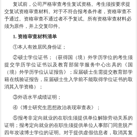
复试前，公司严格审查考生复试资格。考生须按要求提
交复试资格审查材料。对于不符合报考条件者，资格审查不
予通过。资格审查不通过者不予复试。所有资格审查材料必
须为原件，并上交复印件。
1. 资格审查材料清单
①本人有效居民身份证；
②硕士学位证书；（获得国（境）外学历学位的考生须
提交学历学位证书以及教育部留学服务中心出具的《国
（境）外学历学位认证报告》；应届硕士生需提交教育部学
籍在线验证报告，应届硕士生入学前不能取得学位证书的取
消其入学资格）；
③外语水平成绩证明；
④《博士研究生思想政治表现审查表》；
⑤报考非定向就业的在职生须提供单位解除劳动关系的
证明；报考定向就业的在职生须提供单位人事部门同意脱产
四年攻读博士学位的证明。对于提供虚假信息者，取消其复