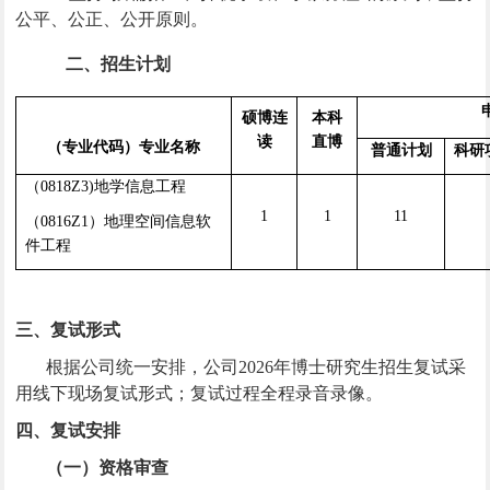
公平、公正、公开原则。
二、招生计划
硕博连
本科
读
直博
（专业代码）专业名称
普通计划
科研
（0818Z3)地学信息工程
1
1
11
（0816Z1）地理空间信息软
件工程
三、复试形式
根据公司统一安排，公司2026年博士研究生招生复试采
用线下现场复试形式；复试过程全程录音录像。
四、复试安排
（一）资格审查