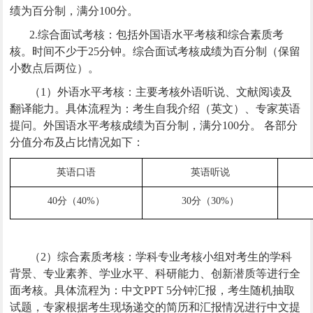
绩为百分制，满分100分。
2.综合面试考核：包括外国语水平考核和综合素质考
核。时间不少于25分钟。综合面试考核成绩为百分制（保留
小数点后两位）。
（1）外语水平考核：主要考核外语听说、文献阅读及
翻译能力。具体流程为：考生自我介绍（英文）、专家英语
提问。外国语水平考核成绩为百分制，满分100分。
各部分
分值分布及占比情况如下：
英语口语
英语听说
40分（40%）
30分（30%）
（2）综合素质考核：学科专业考核小组对考生的学科
背景、专业素养、学业水平、科研能力、创新潜质等进行全
面考核。具体流程为：中文PPT 5分钟汇报，考生随机抽取
试题，专家根据考生现场递交的简历和汇报情况进行中文提