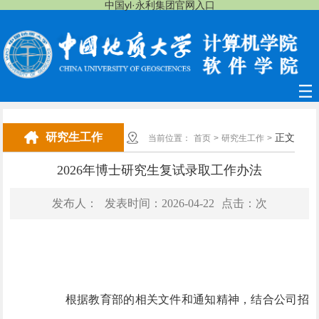
中国yl·永利集团官网入口
研究生工作
正文
当前位置：
首页
>
研究生工作
>
2026年博士研究生复试录取工作办法
发布人：
发表时间：2026-04-22
点击：
次
根据教育部的相关文件和通知精神，结合公司招