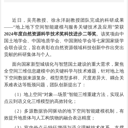
近日，
吴亮
教授
、徐永洋副教授
团队
完成的科研成果
——“地上地下空间智能建模与服务关键技术及应用”荣获
2024年度自然资源科学技术奖科技进步二等奖
。
该奖项由中
国土地学会、中国地质学会、中国测绘学会等七家国家级学
会联合设立，旨在表彰在自然资源领域科技创新中作出突出
贡献的科研集体与个人。
面向国家新型城镇化与智慧国土建设的重大需求，
聚焦
全空间三维信息建模
中的
关键
科学与
技术
难题
，针对地上地
下空间数据来源复杂、模型类型多样、尺度差异大、耦合关
系难表达等瓶颈
问题
，
团队创新
提出了
：
（1）
地上空间“对象—场景”智能三维重建方法
，实现从
点云到语义化三维模型的高效转化；
（2）
多源数据协同驱动的地下空间智能建模机制
，有
效提升地质体与人工构筑物的融合表达精度；
（3）
室内外点云特征增强与语义理解技术体系
，支撑