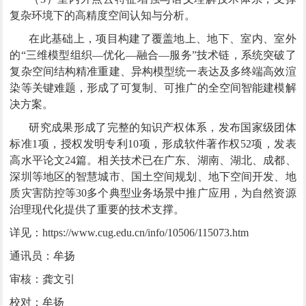
复杂环境下的高精度空间认知与分析。
在此基础上，
项目构建了覆盖地上、地下、室内、室外
的“三维模型组织—优化—融合—服务”技术链，
系统
突破
了
复杂空间结构精准重建、异构模型统一表达及多终端高效渲
染等关键难题，
形成了可复制、可推广的全空间智能建模解
决方案。
研究成果形成了完整的知识产权体系，
发布国家级团体
标准1项，授权发明专利10项，形成软件著作权52项，发表
高水平
论文24篇。相关技术已在广东、湖南、湖北、成都、
深圳等地区的智慧城市、国土空间规划、地下空间开发、地
质灾害防控等
30
多个
典型
业务场景中推广应用，为自然资源
治理现代化提供了重要的技术支撑。
详见：https://www.cug.edu.cn/info/10506/115073.htm
通讯员：牟扬
审核：龚文引
校对：牟扬