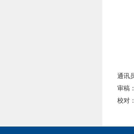
通讯
审稿
校对