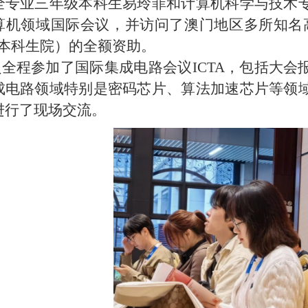
全专业三年级本科生易玲菲
和
计算机科学与技术
算机
领域
国际会议
，
并访问了澳门地区
多所知名
本科生院）的
全额资助。
员
全程
参加了国际集成电路会议I
C
TA，
包括大会
成电路领域特别是密码芯片、算法加速芯片等领
进行了现场交流
。