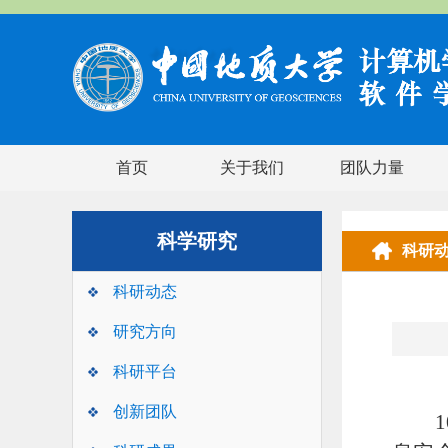
首页
关于我们
团队力量
科学研究
科研
科研动态
研究方向
科研平台
创新团队