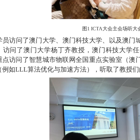
图1 ICTA大会主会场听大
学员
访问了澳门大学、澳门科技大学
、
以及
澳门
，
访问了澳门大学杨丁齐教授，澳门科技大学任
重点访问了智慧城市物联网全国重点实验室（澳
（
例如LLL算法优化与加速方法）
，
听取了教授们