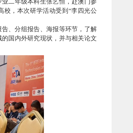
专业二年级本科生张艺恒，赴澳门参
高校
，
本
次研学活动受到
“
李四光公
报告、分组报告、海报等环节，
了解
域的
国内外研究现状
，
并与相关论文